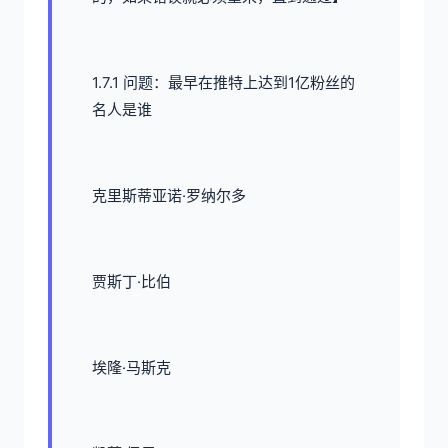
1.7.1 问题：最早在推特上达到1亿粉丝的
名人是谁
克里斯蒂亚诺·罗纳尔多
贾斯丁·比伯
埃隆·马斯克