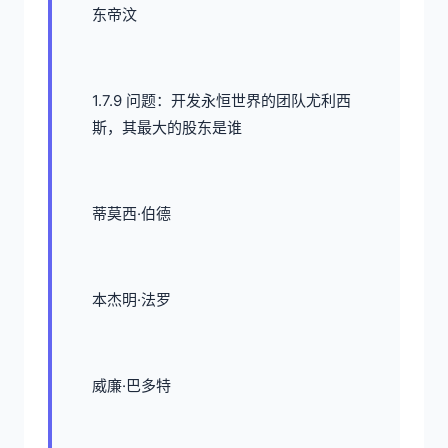
东帝汶
1.7.9 问题：开发永恒世界的团队尤利西
斯，其最大的股东是谁
蒂莫西·伯德
本杰明·法罗
威廉·巴多特