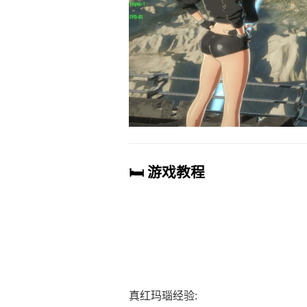
🛏️ 游戏教程
真红玛瑙经验: