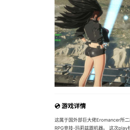
💿 游戏详情
这属于国外部巨大佬Eromancer所
RPG竞技-玛莉兹跟机器。 这次p