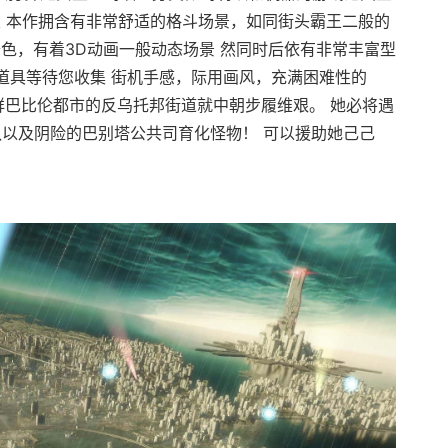
版 本作拥含有非常舒适的格斗场景，如同街头霸王二般的
色，有着3D动画一般动态场景 然同时后依有非常丰富型
道具等待您收集 街机手感，际用画风，充满困难性的
在鲜巴比伦都市的反乌托邦街道就中朝步履维艰。 她必将遇
队以及阴险的巴别塔公共司育化怪物！ 可以援助她己己