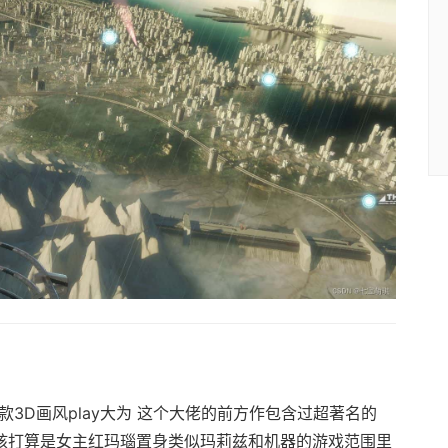
二款3D画风play大为 这个大佬的前方作包含过超著名的
lay核打算是女主红玛瑙置身类似玛莉兹和机器的游戏范围里