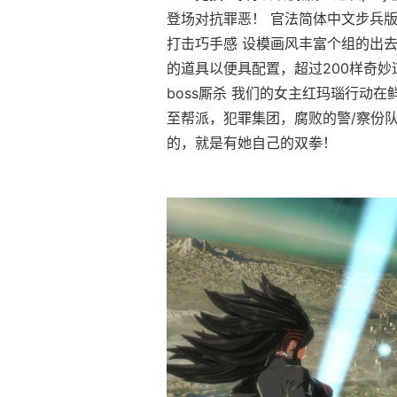
登场对抗罪恶！ 官法简体中文步兵
打击巧手感 设模画风丰富个组的出去
的道具以便具配置，超过200样奇妙
boss厮杀 我们的女主红玛瑙行动
至帮派，犯罪集团，腐败的警/察份
的，就是有她自己的双拳！