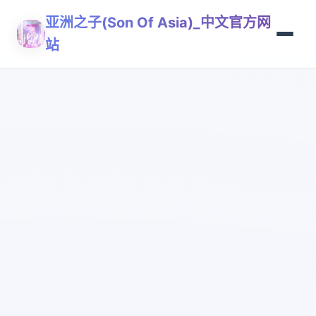
亚洲之子(Son Of Asia)_中文官方网
站