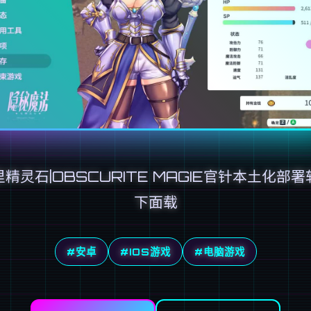
精灵石|OBSCURITE MAGIE官针本土化部
下面载
#安卓
#IOS游戏
#电脑游戏