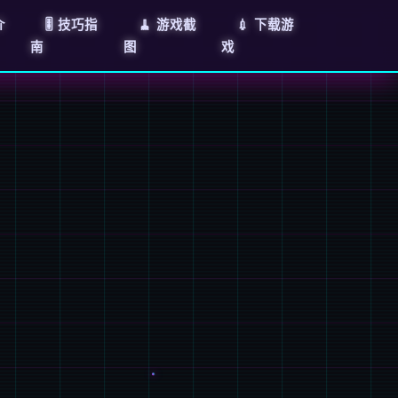
介
🎚️ 技巧指
🧹 游戏截
💉 下载游
南
图
戏