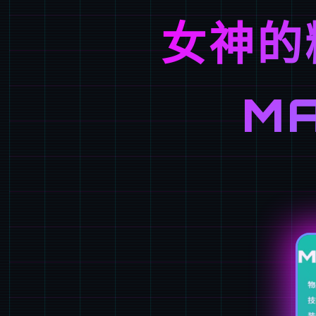
女神的
M