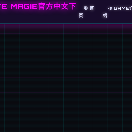
TE MAGIE官方中文下
🎯 首
📣 GAME
页
绍