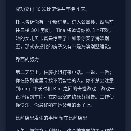
成功交付 10 次比萨饼并等待 4 天。
托尼告诉你有一个新订单。进入公寓楼，然后前
往三楼 301 房间。 Tina 将邀请你参加上狂欢。
她的女儿贝卡真是惊呆了！如果你买了海滨别
墅，那就去黛比的房子又有不是海滨别墅睡觉。
乔西的努力
第二天早上，佐藤小姐打来电话。一说，一做；
你在陈列室里寻找不明智性的人。你不禁会注意
到rump 市长时和 Kim 之间的奇怪游戏，游戏一
直持续到车库。在办公室向约瑟芬报告。工作使
你快乐，你最终躺在她父亲的桌子上。
比萨店里发生的事情 留在比萨店里
下午，前往意大利餐厅。这个地方向的主人称赞