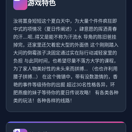
游戏特色
汝将置身短短这个夏白天中，为大量个件件疯狂即
中式的项情况（夏日传阐述），肆意愿的挥洒青春
的汗….呃..得又是能不称为汗流水 导角的陈旧爸挂
掉完，还家里还欠着宏大型的外面债 这个刚刚踏入
大问的倒霉孩子决固定通过实在际行动减轻家里的
负担 与此同时间，也希望尽量不落方大学的课程，
为了家人物美好性的未头来而拼搏… （也也许利用
腰子拼搏…） 在这个微镇中，带有没数激情的，香
艳的事件等级待你的出掘 超过30名性格各异，环
肥燕瘦的妹子等待你的夏日传说攻略！ 有各类各种
类的玩法！各种各样的线路！