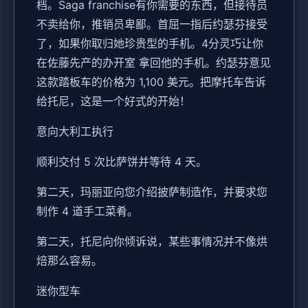
档。Saga franchise有你需要的东西，但接待员
不卖给你，推销员卑鄙。首屈一指后约瑟芬接受
了，如果你取归她珍贵型的手机。4分灵巧让你
在佐藤先产的办开室 拿回他的手机。约瑟芬意见
这款踏板车的价格为 1,100 美元。把摩托车告诉
给托尼，这是一个好式的开始！
意向大利工执行
顺利交付 5 次比萨饼并等待 4 天。
第二天，玛丽亚向您介绍披萨制造作，并要求您
制作 4 道手工菜肴。
第二天，托尼向你倾诉说，某些事情况并不像烘
焙那么容易。
迷你型车