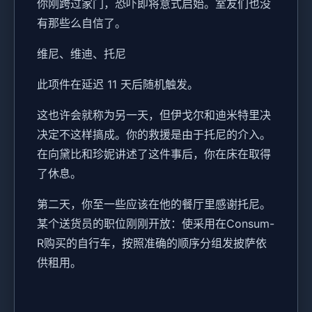
你刚跨过家门，恐吓即将意式启始。室友们也没
有那些么自信了。
维尼、维迪、托尼
此项件在延迟 11 天后随机触发。
这也许会就称为另一天，但伊戈尔和迪米特里决
决定不这样搞成。你的救援是由于托尼的介入。
在向黛比和珍妮讲述了这件事后，你在床在取得
了休息。
第二天，你至一些应该在他的餐厅里感谢托尼。
某个送货员的职位刚刚开放：使采用在Consum-
R购买的自行车，按照准确的顺序分组发披萨依
供租用。