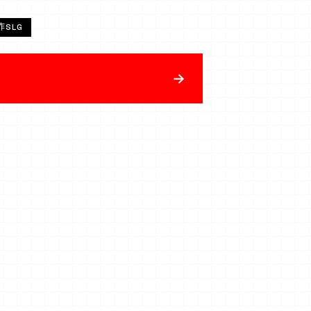
作SLG
→