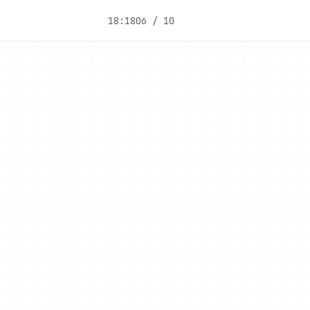
18:18
06 / 10