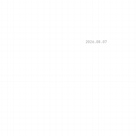
2026.08.07