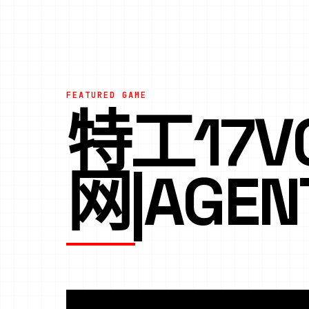
FEATURED GAME
特工17V0
网|AGEN