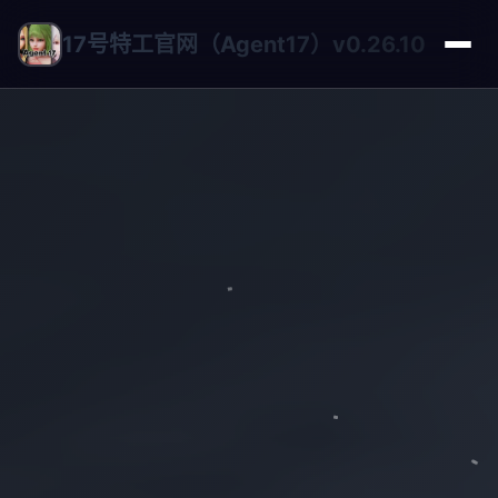
17号特工官网（Agent17）v0.26.10