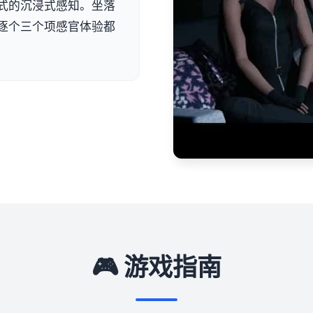
式的沉浸式感知。坐落
逐个三个项感官体验都
🎮 游戏指南