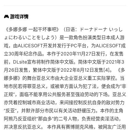
🎮 游戏详情
《多娜多娜 一起干坏事吧》（日语：ドーナドーナ いっし
ょにわるいことをしよう）是一款角色扮演类型日本成人游
戏，由ALICESOFT开发并发行于PC平台，为ALICESOFT成
立30周年纪念作品。本作于2020年11月27日发行，在发售
前，DLsite宣布将制作简体中文版。简体中文版于2021年3
月26日发售，繁体中文版于2022年8月12日发售[4]。 《多
娜多娜》的舞台亚总义市由大企业亚总义重工实际掌控。当
地市民若得罪亚总义，或被单方面认为犯了法，便会成为“非
正规”，面临不能享用公共服务甚至强迫劳动的下场。亚总义
亦凭着控制城市商业活动，来间接控制反抗自身的敌对势力
“反亚”，并默许部分市民以有关活动舒缓压力。本作的主角
阿熊乃反亚组织“那由多”的二号人物，负责经营卖淫活动，
并决意反抗亚总义。 本作具有赛博朋克风格，被网友广泛用