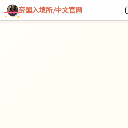
~~~
★
♡
✦
✧
♥
~
帝国入境所|中文官网
✦ ✧ ★