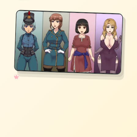
✧
♡
★
♥